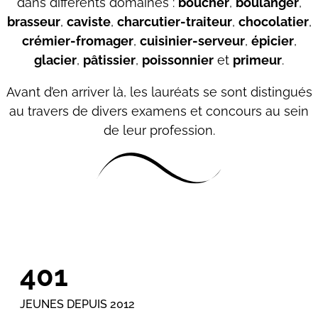
dans différents domaines :
boucher
,
boulanger
,
brasseur
,
caviste
,
charcutier-traiteur
,
chocolatier
,
crémier-fromager
,
cuisinier-serveur
,
épicier
,
glacier
,
pâtissier
,
poissonnier
et
primeur
.
Avant d’en arriver là, les lauréats se sont distingués
au travers de divers examens et concours au sein
de leur profession.
401
JEUNES DEPUIS 2012