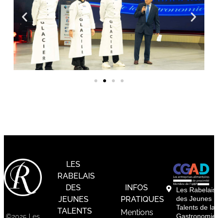
LES
RABELAIS
DES
INFOS
Les Rabelais
JEUNES
PRATIQUES
des Jeunes
Talents de la
TALENTS
Mentions
Gastronomie
©2025 Les