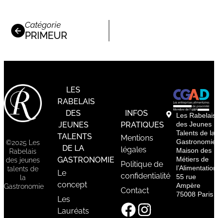
Catégorie
PRIMEUR
LES
RABELAIS
DES
INFOS
Les Rabelais
JEUNES
PRATIQUES
des Jeunes
Talents de la
TALENTS
Mentions
Gastronomie
©2025 Les
DE LA
légales
Maison des
Rabelais
GASTRONOMIE
Métiers de
des jeunes
Politique de
l’Alimentation
talents de
Le
confidentialité
55 rue
la
concept
Ampère
Gastronomie
Contact
75008 Paris
Les
Lauréats