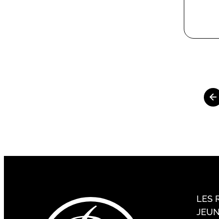
LES 
JEUN