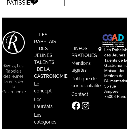
PÂTISSIER
LES
RABELAIS
DES
INFOS
Les Rabelais
JEUNES
PRATIQUES
des Jeunes
Talents de la
TALENTS
Mentions
Gastronomie
©2025 Les
DE LA
légales
Maison des
Rabelais
GASTRONOMIE
Métiers de
des jeunes
Politique de
l’Alimentation
talents de
Le
confidentialité
55 rue
la
concept
Ampère
Gastronomie
Contact
75008 Paris
Les
Lauréats
Les
catégories