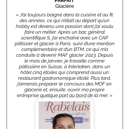
PARFAIT
Glacière
« J’ai toujours baigné dans la cuisine et au fil
des années, ce qui n’était au départ qu’un
hobby est devenu une passion dont j’ai voulu
faire un métier. Après un bac général
scientifique S, j’ai enchaîné avec un CAP
pâtissier et glacier à Paris, suivi d’une mention
complémentaire et d’un BTM, ce qui m’a
conduite à devenir MAF glacier 2023. Depuis
le mois de janvier, je travaille comme
pâtissière en Suisse, à Interlaken, dans un
hôtel cinq étoiles qui comprend aussi un
restaurant gastronomique étoilé. Plus tard,
j’aimerais préparer le concours des MOF en
glacerie et, ensuite, ouvrir ma propre
entreprise quelque part au bord de la mer. »