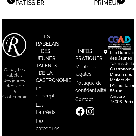
PÂTISSIER
PRIMEUR
LES
RABELAIS
DES
INFOS
Les Rabelais
JEUNES
PRATIQUES
des Jeunes
Talents de la
TALENTS
Mentions
Gastronomie
©2025 Les
DE LA
légales
Maison des
Rabelais
GASTRONOMIE
Métiers de
des jeunes
Politique de
l’Alimentation
talents de
Le
confidentialité
55 rue
la
concept
Ampère
Gastronomie
Contact
75008 Paris
Les
Lauréats
Les
catégories