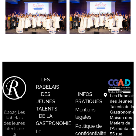
LES
RABELAIS
DES
INFOS
Les Rabelais
JEUNES
PRATIQUES
des Jeunes
Talents de la
TALENTS
Mentions
Gastronomie
©2025 Les
DE LA
légales
Maison des
Rabelais
GASTRONOMIE
Métiers de
des jeunes
Politique de
l’Alimentation
talents de
Le
confidentialité
55 rue
la