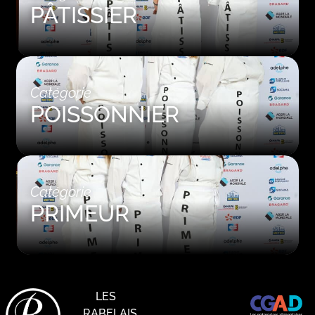
PÂTISSIER
Catégorie
POISSONNIER
Catégorie
PRIMEUR
LES
RABELAIS