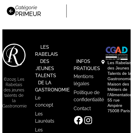
Catégorie
PRIMEUR
LES
RABELAIS
DES
INFOS
Les Rabelais
JEUNES
PRATIQUES
des Jeunes
Talents de la
TALENTS
Mentions
Gastronomie
©2025 Les
DE LA
légales
Maison des
Rabelais
GASTRONOMIE
Métiers de
des jeunes
Politique de
l’Alimentation
talents de
Le
confidentialité
55 rue
la
concept
Ampère
Gastronomie
Contact
75008 Paris
Les
Lauréats
Les